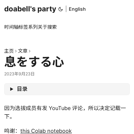
doabell's party
|
English
时间轴
标签
系列
关于
搜索
主页
文章
息をする心
2023年9月23日
目录
因为选拔成员有发 YouTube 评论，所以决定记载一
下。
鸣谢：
this Colab notebook