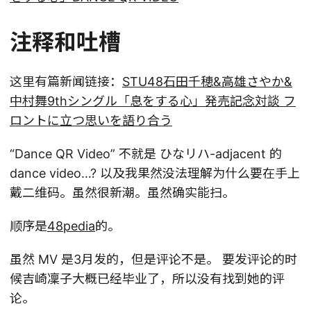
注释和吐槽
这里有篇新闻链接：
STU48石田千穂&高雄さやか&
中村舞9thシングル「息をする心」発売記念対談 フ
ロントに立つ思いを語り合う
“Dance QR Video” 不就是 ひなリハ-adjacent 的
dance video…? 以及我果然没法理解为什么要在手上
戴二维码。虽然很新潮。虽然确实能扫。
顺序是
48pedia
的。
虽然 MV 是3月发的，但是评论不是。 要发评论的时
候吉崎凜子大概已经毕业了，所以没有找到她的评
论。