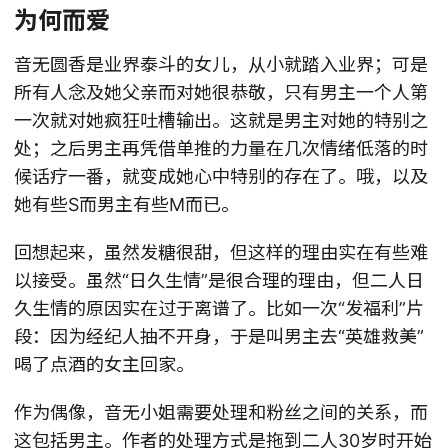
为何而爱
音无圆香是业界泰斗的女儿，从小就踏入业界；可是
所有人念及她父亲而对她很恭敬，只有男主一个人第
一次就对她疯狂吐槽输出。这就是男主对她的特别之
处；之后男主再凭借单推的力量在几次情绪低落的时
候话疗一番，就变成她心中特别的存在了。哦，以及
她有些S而男主有些M而已。
回想起来，虽然发糖很甜，但这样的理由实在有些难
以接受。虽然“日久生情”是很合理的理由，但二人日
久生情的原因实在过于离谱了。比如一次“发福利”片
段：因为经纪人抽不开身，于是叫男主去“英雄救美”
喝了点酒的女主回家。
作为偶像，音无小姐需要处理和粉丝之间的关系，而
这包括男主。作者的处理方式是拖到二人30岁时开始