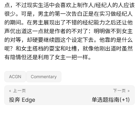
点，不过现实生活中会喜欢上制作人/经纪人的人应该
很少。可是，男主的第一次告白正是在实习做经纪人
的期间。在男主展现出了不错的经纪能力之后还让他
声优出道这一点就是作者的不对了：明明做不到女主
的对等，却硬要继续圆这个设定下去。他靠的是什么
呢？和女主搭档的耍宝和吐槽，就像他刚出道时虽然
有隐情但还是利用了女主一把一样。
ACGN
Commentary
« 上一页
下一页 »
投奔 Edge
单选题指南(+1)